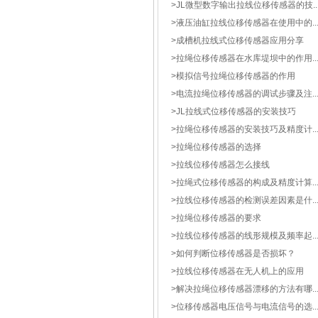
>
JL微型数字输出拉线位移传感器的技..
>
液压油缸拉线位移传感器在使用中的..
>
成槽机拉线式位移传感器应用分享
>
拉绳位移传感器在水库堤坝中的作用..
>
模拟信号拉绳位移传感器的作用
>
电流拉绳位移传感器的调试步骤及注..
>
JL拉线式位移传感器的安装技巧
>
拉绳位移传感器的安装技巧及精度计..
>
拉绳位移传感器的选择
>
拉线位移传感器怎么接线
>
拉绳式位移传感器的构成及精度计算..
>
拉线位移传感器的检测误差因素是什..
>
拉绳位移传感器的要求
>
拉线位移传感器的线形规模及频率起..
>
如何判断位移传感器是否损坏？
>
拉线位移传感器在无人机上的应用
>
解决拉绳位移传感器漂移的方法有哪..
>
位移传感器电压信号与电流信号的选..